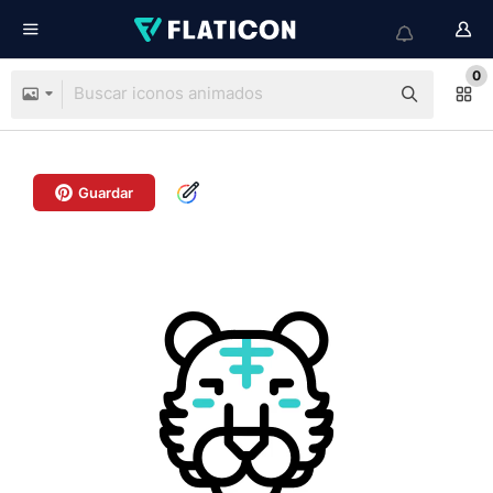
0
Guardar