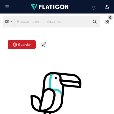
0
Guardar