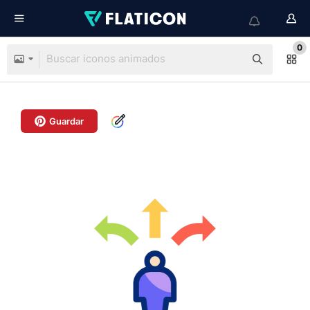
0
Guardar