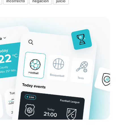
incorrecto
negación
juicio