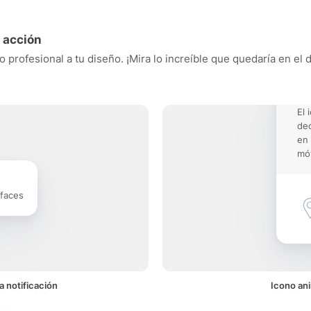
 acción
 profesional a tu diseño. ¡Mira lo increíble que quedaría en el 
El 
dec
en 
móv
rfaces
 notificación
Icono an