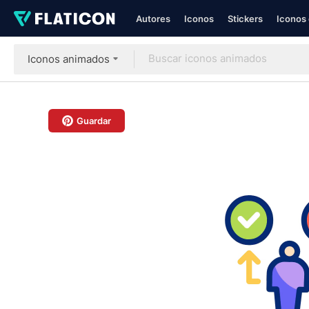
Autores
Iconos
Stickers
Iconos 
Iconos animados
Guardar