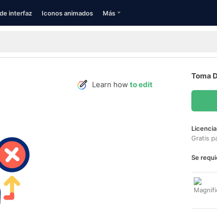
de interfaz
Iconos animados
Más
Toma D
Learn how
to edit
Licencia
Gratis p
Se requi