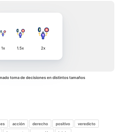
1x
1.5x
2x
nimado toma de decisiones en distintos tamaños
nes
acción
derecho
positivo
veredicto