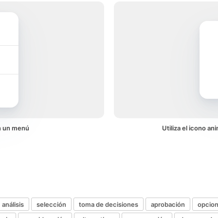
n un menú
Utiliza el icono a
análisis
selección
toma de decisiones
aprobación
opcio