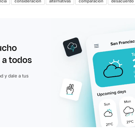
ncia
consideración
alternativas
comparación
desacuerdo
ucho
 a todos
d y dale a tus