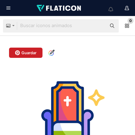
0
Guardar