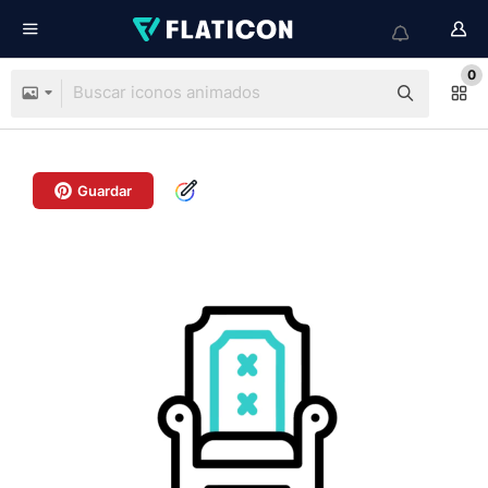
0
Guardar