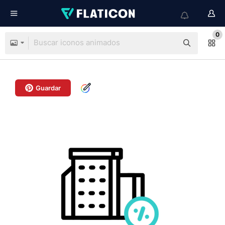
0
Guardar