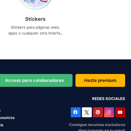
Stickers
Stickers para páginas web,
apps o cualquier otra interfaz
que necesites
Acceso para colaboradores
Hazte premium
REDES SOCIALES
s
nosotros
Consigue recursos exclusivos
ia
directamente en tu email