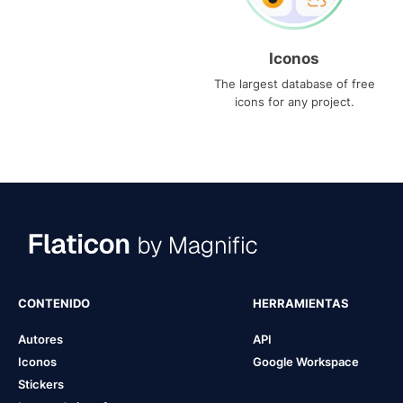
Iconos
The largest database of free
icons for any project.
CONTENIDO
HERRAMIENTAS
Autores
API
Iconos
Google Workspace
Stickers