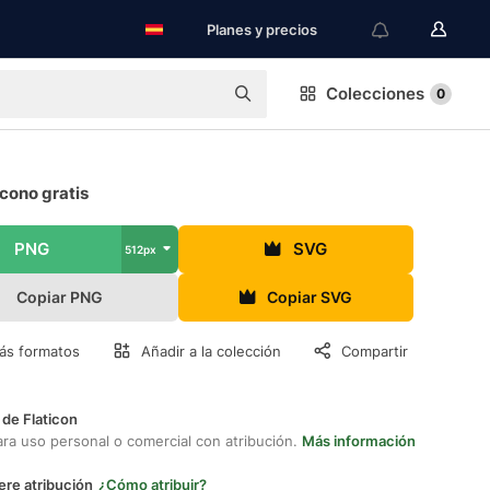
Planes y precios
Colecciones
0
icono gratis
PNG
SVG
512px
Copiar PNG
Copiar SVG
ás formatos
Añadir a la colección
Compartir
 de Flaticon
ara uso personal o comercial con atribución.
Más información
ere atribución
¿Cómo atribuir?