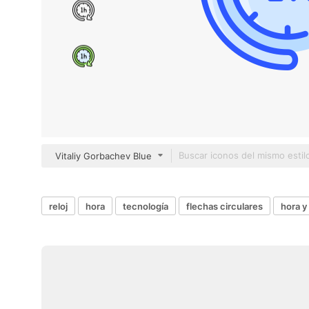
Vitaliy Gorbachev Blue
reloj
hora
tecnología
flechas circulares
hora y