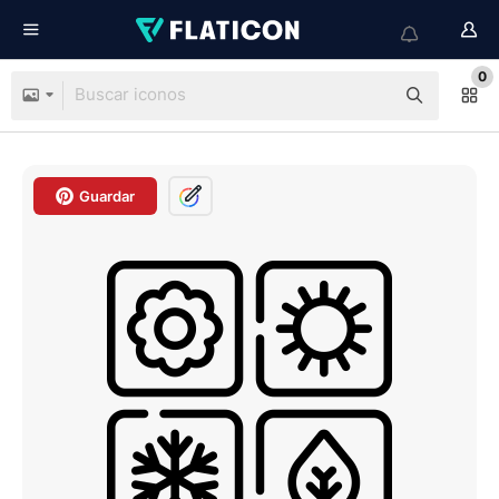
0
Guardar