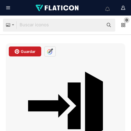
0
Guardar