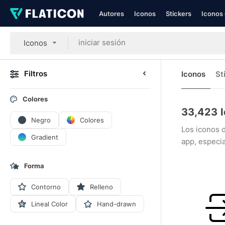
Autores
Iconos
Stickers
Iconos 
Iconos
Filtros
Iconos
St
Colores
33,423
Negro
Colores
Los iconos d
Gradient
app, especi
Forma
Contorno
Relleno
Lineal Color
Hand-drawn