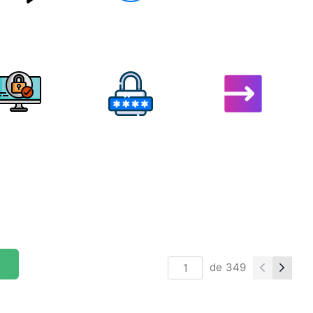
de
349