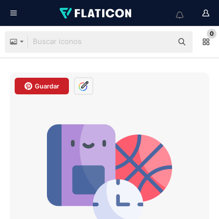
0
Guardar