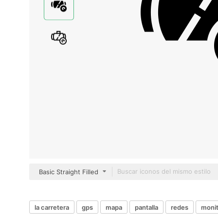
Basic Straight Filled
la carretera
gps
mapa
pantalla
redes
monit