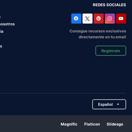
REDES SOCIALES
s
nosotros
Consigue recursos exclusivos
ia
directamente en tu email
os
Regístrate
Español
Magnific
Flaticon
Slidesgo