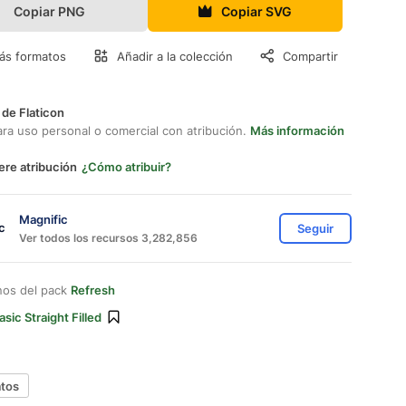
Copiar PNG
Copiar SVG
ás formatos
Añadir a la colección
Compartir
 de Flaticon
ara uso personal o comercial con atribución.
Más información
ere atribución
¿Cómo atribuir?
Magnific
Seguir
Ver todos los recursos 3,282,856
nos del pack
Refresh
asic Straight Filled
atos