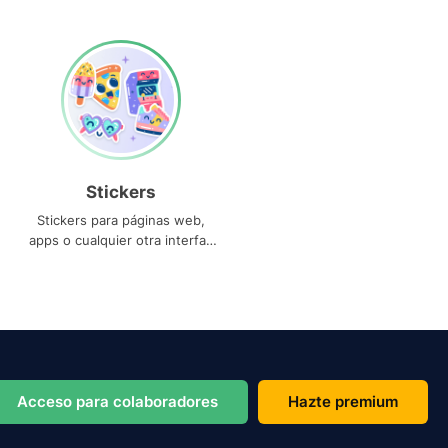
Stickers
Stickers para páginas web,
apps o cualquier otra interfaz
que necesites
Acceso para colaboradores
Hazte premium