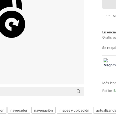
M
Licencia
Gratis p
Se requi
Más ico
Estilo:
B
or
navegador
navegación
mapas y ubicación
actualizar d