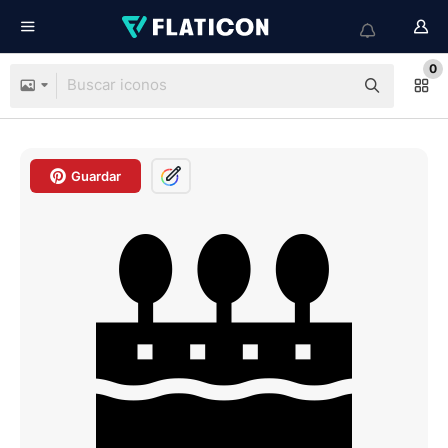
0
Guardar