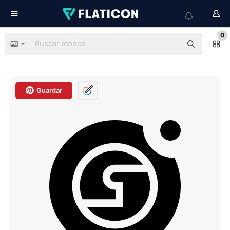
0
Guardar