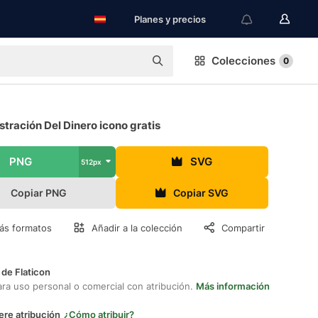
Planes y precios
Colecciones
0
tración Del Dinero icono gratis
PNG
SVG
512px
Copiar PNG
Copiar SVG
ás formatos
Añadir a la colección
Compartir
 de Flaticon
ara uso personal o comercial con atribución.
Más información
ere atribución
¿Cómo atribuir?