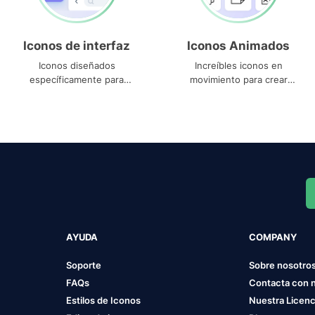
Iconos de interfaz
Iconos Animados
Iconos diseñados
Increíbles iconos en
específicamente para
movimiento para crear
interfaces
proyectos dinámicos
AYUDA
COMPANY
Soporte
Sobre nosotro
FAQs
Contacta con 
Estilos de Iconos
Nuestra Licenc