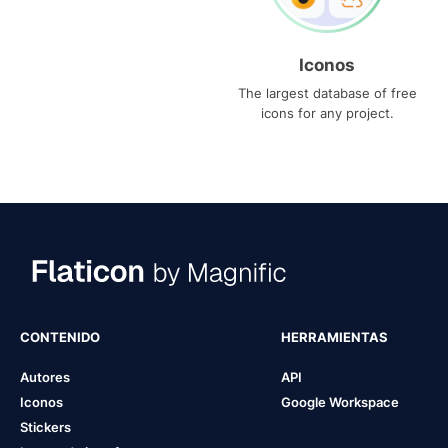
Iconos
The largest database of free
icons for any project.
CONTENIDO
HERRAMIENTAS
Autores
API
Iconos
Google Workspace
Stickers