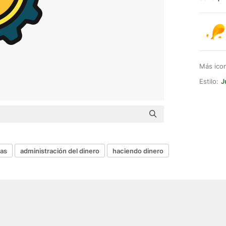
Más ico
Estilo:
J
zas
administración del dinero
haciendo dinero