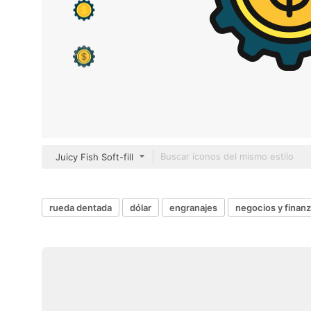
Juicy Fish Soft-fill
rueda dentada
dólar
engranajes
negocios y finan