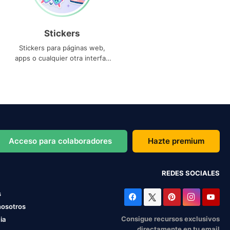
Stickers
Stickers para páginas web,
apps o cualquier otra interfaz
que necesites
Acceso para colaboradores
Hazte premium
REDES SOCIALES
s
nosotros
Consigue recursos exclusivos
ia
directamente en tu email