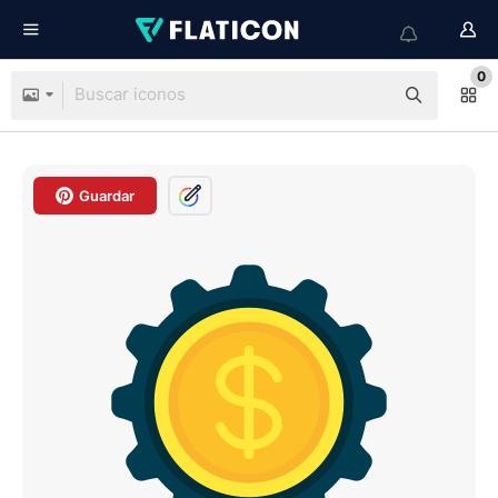
0
Guardar