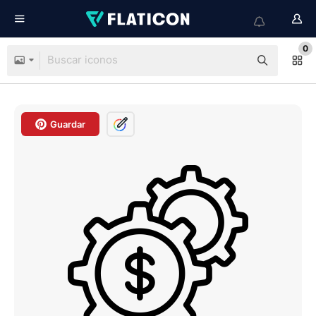
0
Guardar