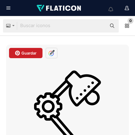
0
Guardar