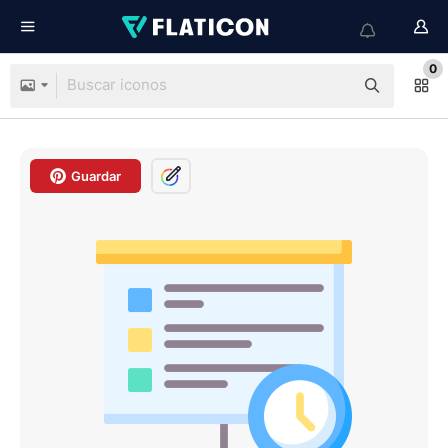
0
Guardar