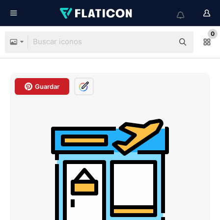
0
Guardar