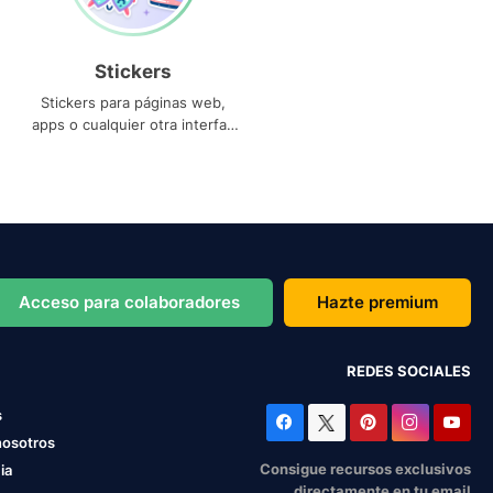
Stickers
Stickers para páginas web,
apps o cualquier otra interfaz
que necesites
Acceso para colaboradores
Hazte premium
REDES SOCIALES
s
nosotros
Consigue recursos exclusivos
ia
directamente en tu email