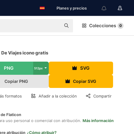
Planes y precios
Colecciones
0
De Viajes icono gratis
PNG
SVG
512px
Copiar PNG
Copiar SVG
ás formatos
Añadir a la colección
Compartir
 de Flaticon
ara uso personal o comercial con atribución.
Más información
ere atribución
¿Cómo atribuir?