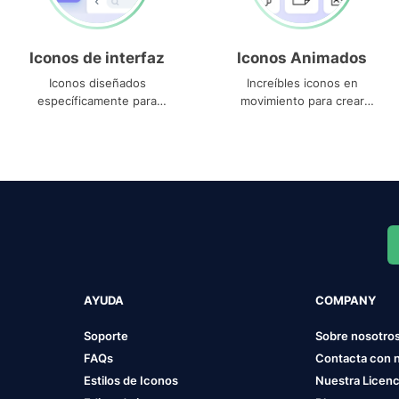
Iconos de interfaz
Iconos Animados
Iconos diseñados
Increíbles iconos en
específicamente para
movimiento para crear
interfaces
proyectos dinámicos
AYUDA
COMPANY
Soporte
Sobre nosotro
FAQs
Contacta con 
Estilos de Iconos
Nuestra Licenc