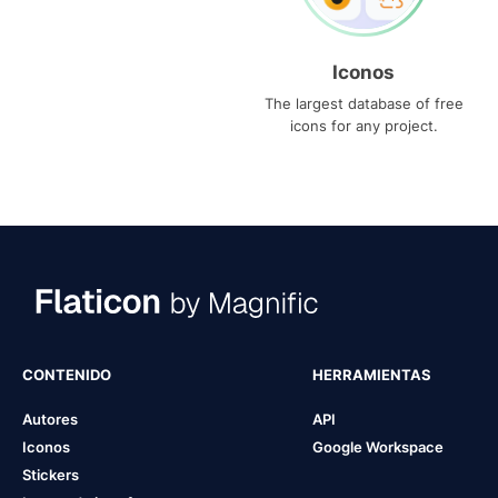
Iconos
The largest database of free
icons for any project.
CONTENIDO
HERRAMIENTAS
Autores
API
Iconos
Google Workspace
Stickers