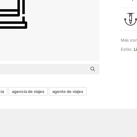
Más ico
Estilo:
L
ia
agencia de viajes
agente de viajes