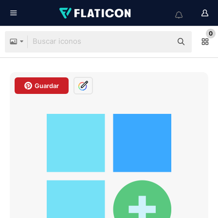
0
Guardar