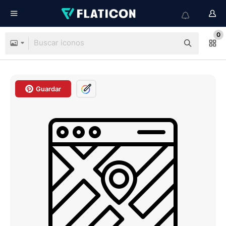
0
Guardar