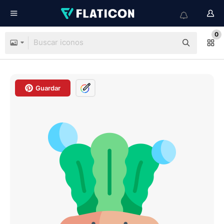
0
Guardar