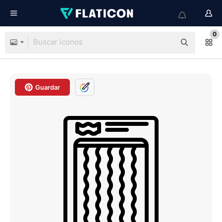
0
Guardar