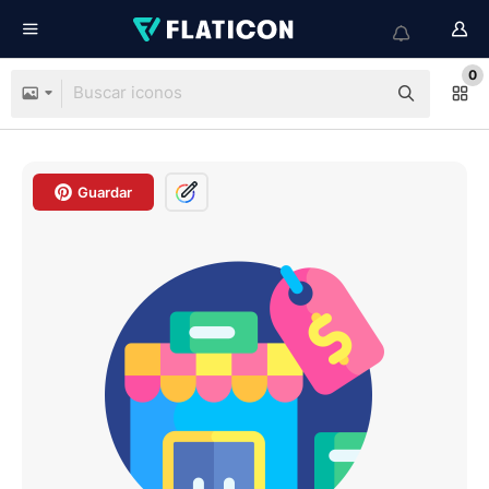
0
Guardar