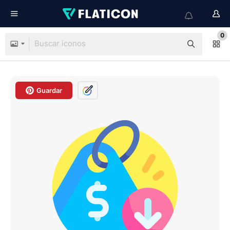
0
Guardar