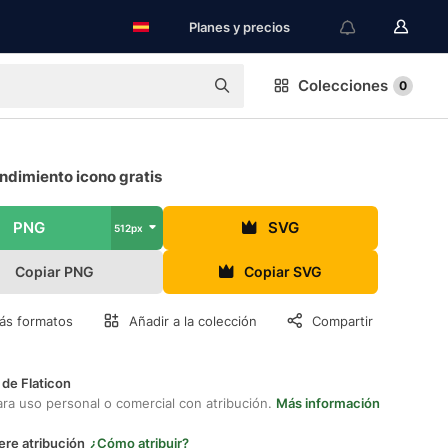
Planes y precios
Colecciones
0
ndimiento icono gratis
PNG
SVG
512px
Copiar PNG
Copiar SVG
ás formatos
Añadir a la colección
Compartir
 de Flaticon
ara uso personal o comercial con atribución.
Más información
ere atribución
¿Cómo atribuir?