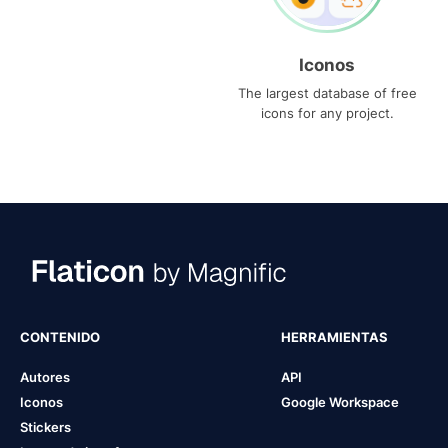
Iconos
The largest database of free
icons for any project.
CONTENIDO
HERRAMIENTAS
Autores
API
Iconos
Google Workspace
Stickers