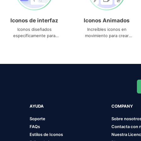
Iconos de interfaz
Iconos Animados
Iconos diseñados
Increíbles iconos en
específicamente para
movimiento para crear
interfaces
proyectos dinámicos
AYUDA
COMPANY
Soporte
Sobre nosotro
FAQs
Contacta con 
Estilos de Iconos
Nuestra Licenc