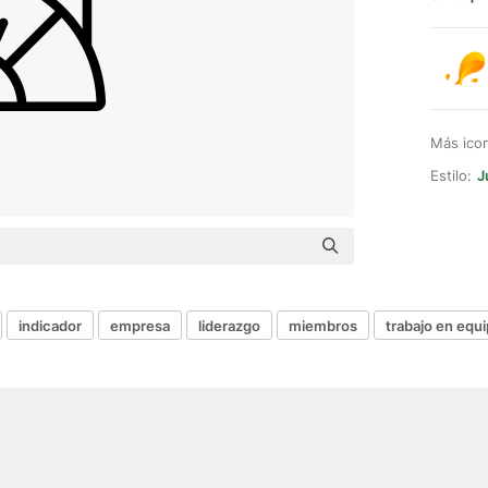
Más ico
Estilo:
J
indicador
empresa
liderazgo
miembros
trabajo en equ