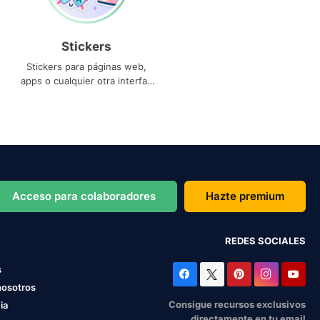
Stickers
Stickers para páginas web,
apps o cualquier otra interfaz
que necesites
Acceso para colaboradores
Hazte premium
REDES SOCIALES
s
nosotros
Consigue recursos exclusivos
ia
directamente en tu email