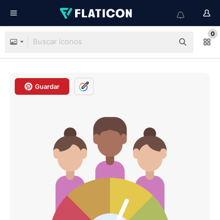
0
Guardar