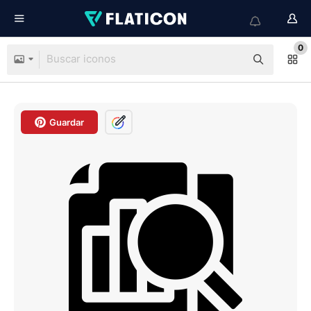
0
Guardar