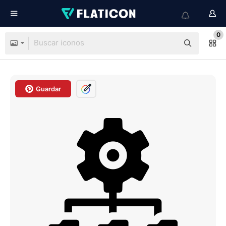
0
Guardar