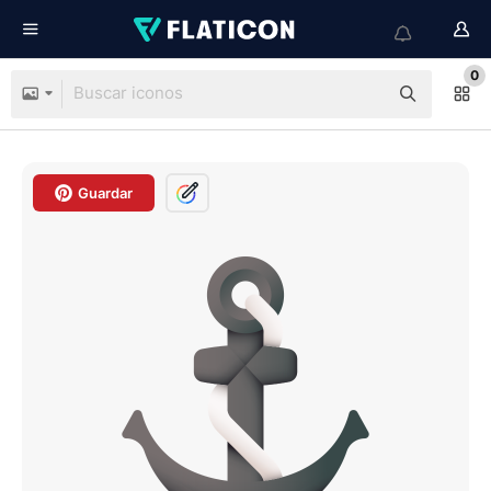
0
Guardar