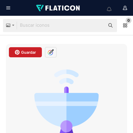
0
Guardar