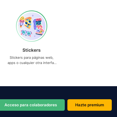
Stickers
Stickers para páginas web,
apps o cualquier otra interfaz
que necesites
Acceso para colaboradores
Hazte premium