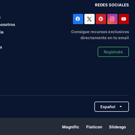
REDES SOCIALES
s
nosotros
Consigue recursos exclusivos
ia
directamente en tu email
os
Regístrate
Español
Magnific
Flaticon
Slidesgo