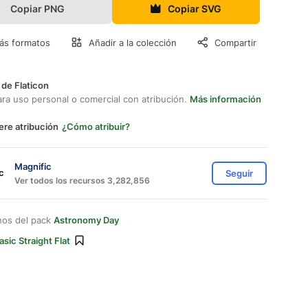
Copiar PNG
Copiar SVG
ás formatos
Añadir a la colección
Compartir
 de Flaticon
ara uso personal o comercial con atribución.
Más información
ere atribución
¿Cómo atribuir?
Magnific
Seguir
Ver todos los recursos 3,282,856
nos del pack
Astronomy Day
asic Straight Flat