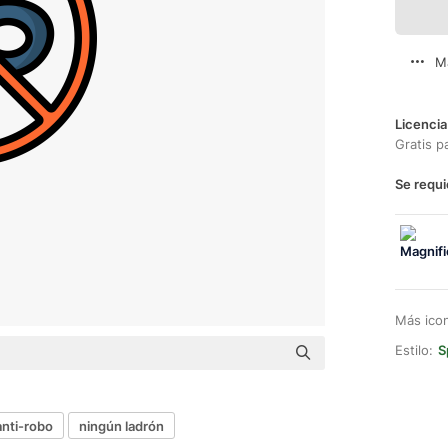
M
Licencia
Gratis p
Se requi
Más ico
Estilo:
S
anti-robo
ningún ladrón