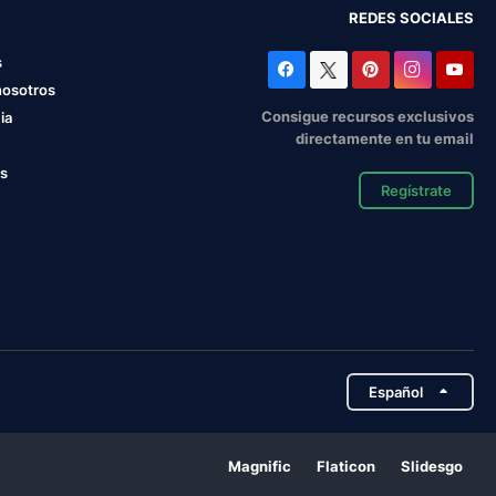
REDES SOCIALES
s
nosotros
Consigue recursos exclusivos
ia
directamente en tu email
os
Regístrate
Español
Magnific
Flaticon
Slidesgo