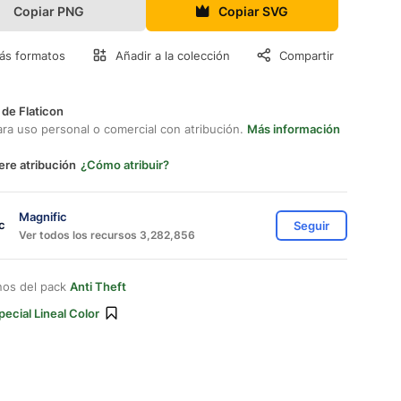
Copiar PNG
Copiar SVG
ás formatos
Añadir a la colección
Compartir
 de Flaticon
ara uso personal o comercial con atribución.
Más información
ere atribución
¿Cómo atribuir?
Magnific
Seguir
Ver todos los recursos 3,282,856
nos del pack
Anti Theft
pecial Lineal Color