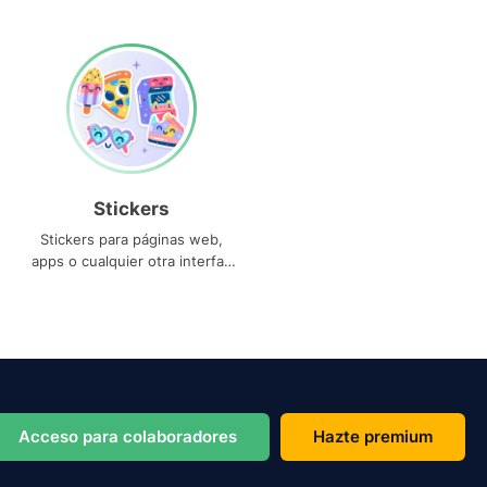
Stickers
Stickers para páginas web,
apps o cualquier otra interfaz
que necesites
Acceso para colaboradores
Hazte premium