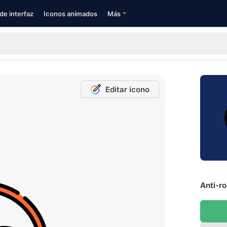
de interfaz
Iconos animados
Más
Editar icono
Anti-ro