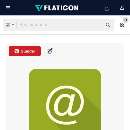
0
Guardar