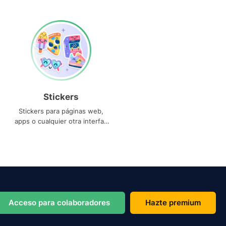
Stickers
Stickers para páginas web,
apps o cualquier otra interfaz
que necesites
Acceso para colaboradores
Hazte premium