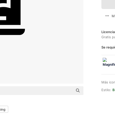
M
Licencia
Gratis p
Se requi
Más ico
Estilo:
B
ning