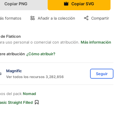
Copiar PNG
Copiar SVG
ás formatos
Añadir a la colección
Compartir
 de Flaticon
ara uso personal o comercial con atribución.
Más información
ere atribución
¿Cómo atribuir?
Magnific
Seguir
Ver todos los recursos 3,282,856
nos del pack
Nomad
asic Straight Filled