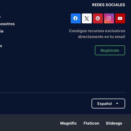
REDES SOCIALES
s
nosotros
Consigue recursos exclusivos
ia
directamente en tu email
os
Regístrate
Español
Magnific
Flaticon
Slidesgo