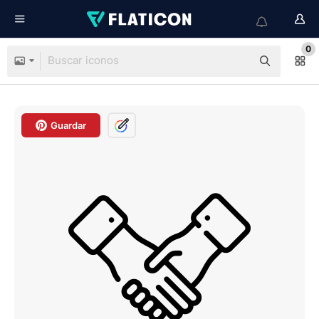
0
Guardar