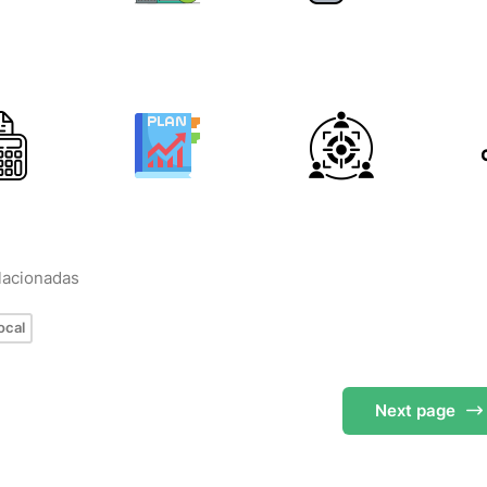
elacionadas
ocal
Next
page