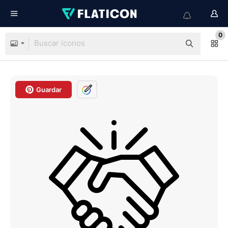
0
Guardar