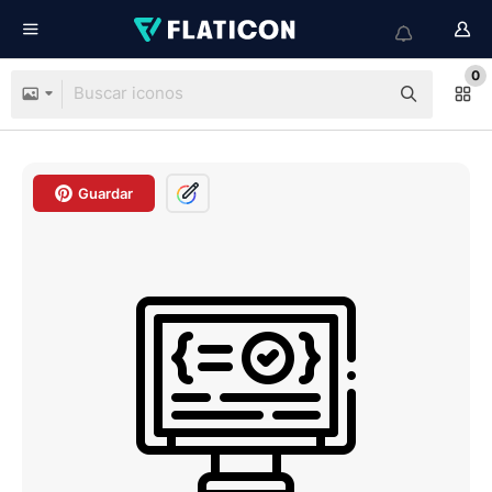
0
Guardar