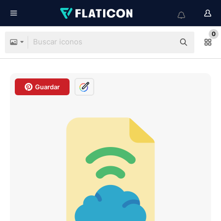
0
Guardar