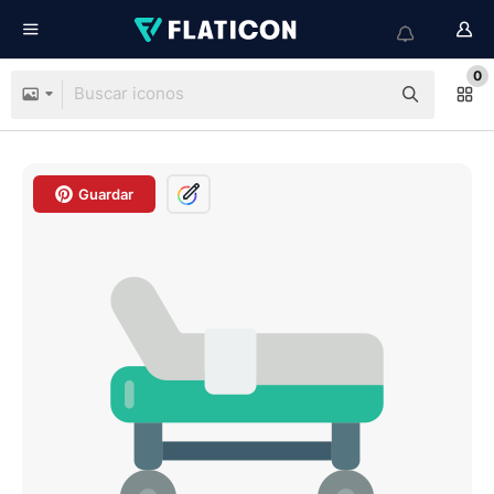
0
Guardar