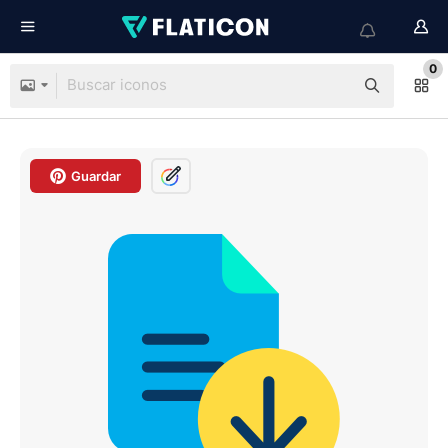
0
Guardar