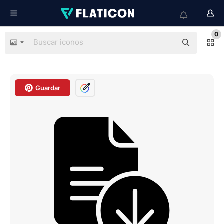
0
Guardar