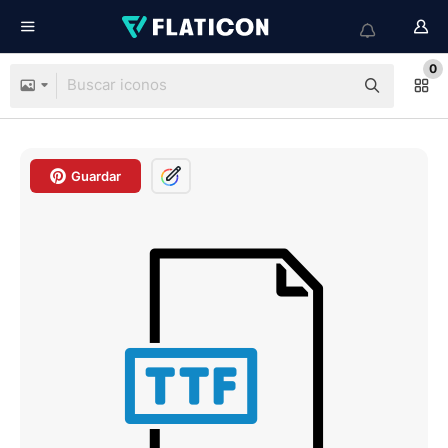
0
Guardar