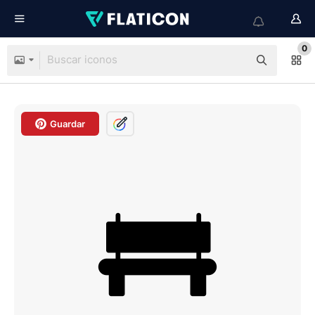
0
Guardar