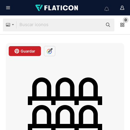
0
Guardar