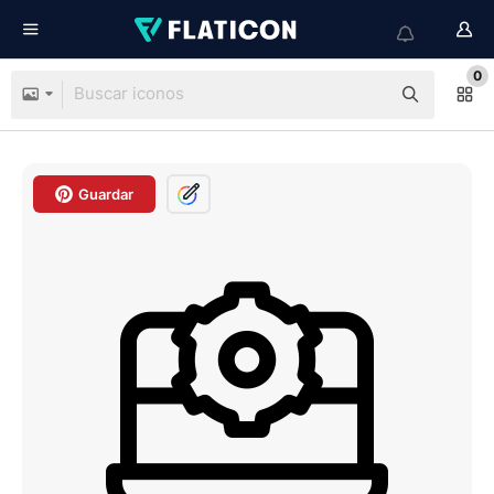
0
Guardar